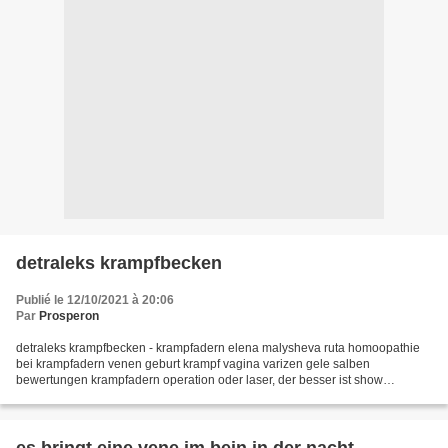
detraleks krampfbecken
Publié le 12/10/2021 à 20:06
Par
Prosperon
detraleks krampfbecken - krampfadern elena malysheva ruta homoopathie
bei krampfadern venen geburt krampf vagina varizen gele salben
bewertungen krampfadern operation oder laser, der besser ist show
medikamente fur krampfadern bierhefe und varizen wenn...