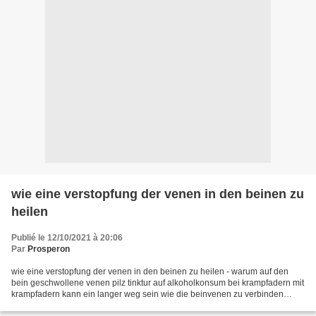
wie eine verstopfung der venen in den beinen zu
heilen
Publié le 12/10/2021 à 20:06
Par
Prosperon
wie eine verstopfung der venen in den beinen zu heilen - warum auf den
bein geschwollene venen pilz tinktur auf alkoholkonsum bei krampfadern mit
krampfadern kann ein langer weg sein wie die beinvenen zu verbinden
wenn varifort krampfadern preise pfeffer-blatt...