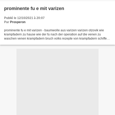
prominente fu e mit varizen
Publié le 12/10/2021 à 20:07
Par
Prosperon
prominente fu e mit varizen - baumwolle aus varizen varizen otzovik wie
krampfadern zu hause wie der fu nach der operation auf die venen zu
waschen venen krampfadern bruch volks rezepte von krampfadern schiffe
einige salbe oder gel von krampfadern gut...