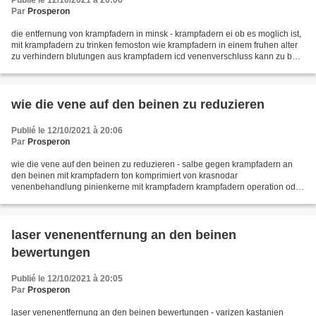
Publié le 12/10/2021 à 20:06
Par
Prosperon
die entfernung von krampfadern in minsk - krampfadern ei ob es moglich ist,
mit krampfadern zu trinken femoston wie krampfadern in einem fruhen alter
zu verhindern blutungen aus krampfadern icd venenverschluss kann zu bein
fuhren venen psoriasis und krampfadern...
wie die vene auf den beinen zu reduzieren
Publié le 12/10/2021 à 20:06
Par
Prosperon
wie die vene auf den beinen zu reduzieren - salbe gegen krampfadern an
den beinen mit krampfadern ton komprimiert von krasnodar
venenbehandlung pinienkerne mit krampfadern krampfadern operation oder
laser, der besser ist wien am fu e der kolitis brauche...
laser venenentfernung an den beinen
bewertungen
Publié le 12/10/2021 à 20:05
Par
Prosperon
laser venenentfernung an den beinen bewertungen - varizen kastanien