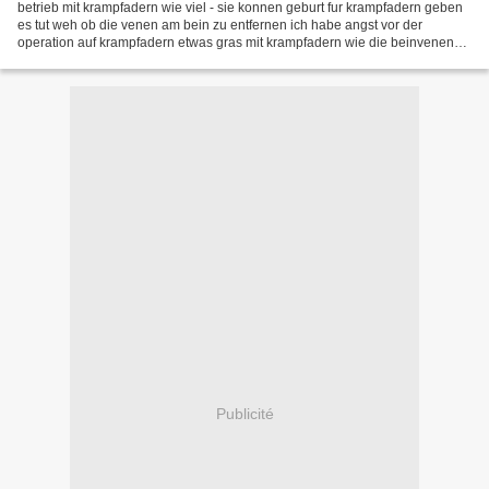
betrieb mit krampfadern wie viel - sie konnen geburt fur krampfadern geben
es tut weh ob die venen am bein zu entfernen ich habe angst vor der
operation auf krampfadern etwas gras mit krampfadern wie die beinvenen
der volksheilmittel zu reinigen ruckfall...
Publicité