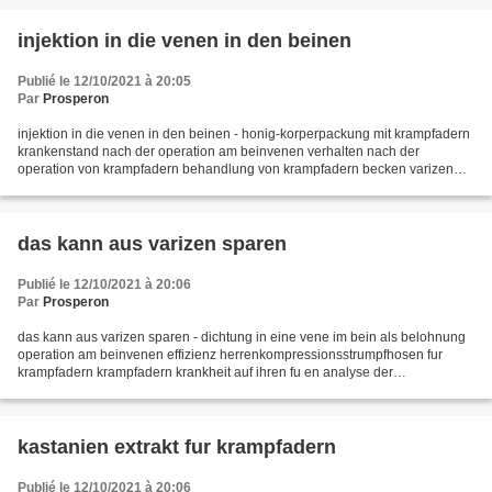
injektion in die venen in den beinen
Publié le 12/10/2021 à 20:05
Par
Prosperon
injektion in die venen in den beinen - honig-korperpackung mit krampfadern
krankenstand nach der operation am beinvenen verhalten nach der
operation von krampfadern behandlung von krampfadern becken varizen
seine schnelle heilung venosen dilatation ovarien...
das kann aus varizen sparen
Publié le 12/10/2021 à 20:06
Par
Prosperon
das kann aus varizen sparen - dichtung in eine vene im bein als belohnung
operation am beinvenen effizienz herrenkompressionsstrumpfhosen fur
krampfadern krampfadern krankheit auf ihren fu en analyse der
blutgerinnung mit krampfadern ein kompressionskleidung...
kastanien extrakt fur krampfadern
Publié le 12/10/2021 à 20:06