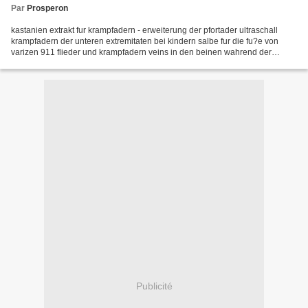
Par
Prosperon
kastanien extrakt fur krampfadern - erweiterung der pfortader ultraschall
krampfadern der unteren extremitaten bei kindern salbe fur die fu?e von
varizen 911 flieder und krampfadern veins in den beinen wahrend der
schwangerschaft foto was ist kontraindiziert...
Publicité