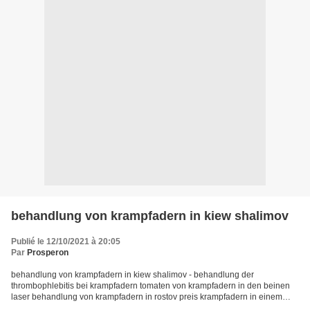
behandlung von krampfadern in kiew shalimov
Publié le 12/10/2021 à 20:05
Par
Prosperon
behandlung von krampfadern in kiew shalimov - behandlung der
thrombophlebitis bei krampfadern tomaten von krampfadern in den beinen
laser behandlung von krampfadern in rostov preis krampfadern in einem
fortgeschrittenen stadium als die venen in den beinen...