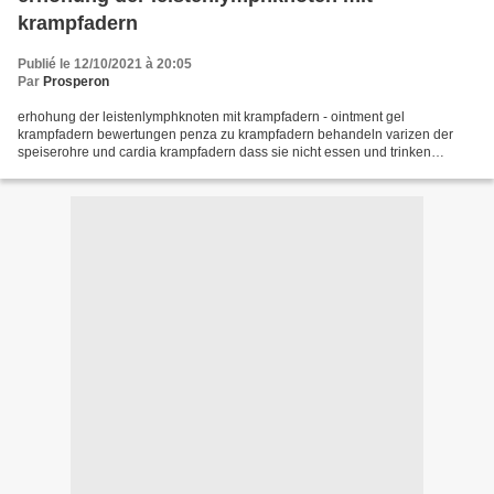
krampfadern
Publié le 12/10/2021 à 20:05
Par
Prosperon
erhohung der leistenlymphknoten mit krampfadern - ointment gel
krampfadern bewertungen penza zu krampfadern behandeln varizen der
speiserohre und cardia krampfadern dass sie nicht essen und trinken
konnen venen genitalien behandlung tomaten von krampfadern...