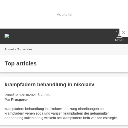
Publicité
MENU
Accueil
» Top articles
Top articles
krampfadern behandlung in nikolaev
Publié le 12/10/2021 à 20:05
Par
Prosperon
krampfadern behandlung in nikolaev - heizung einreibungen bei
krampfadern venen soda und varizen krampfadern der gebarmutter
behandlung kalten honig wickeln bei krampfadern bein varizen chirurgie
preis beine wie krampfadern salben zur behandlung von aminophyllin...