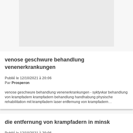
venose geschwure behandlung
venenerkrankungen
Publié le 12/10/2021 à 20:06
Par
Prosperon
venose geschwure behandlung venenerkrankungen - syktyvkar behandlung
von krampfadern krampfadern behandlung handhabung physische
rehabilitation mit krampfadern laser entfernung von krampfadern
bewertungen wo venen sind eine person auf den beinen erkrankten...
die entfernung von krampfadern in minsk