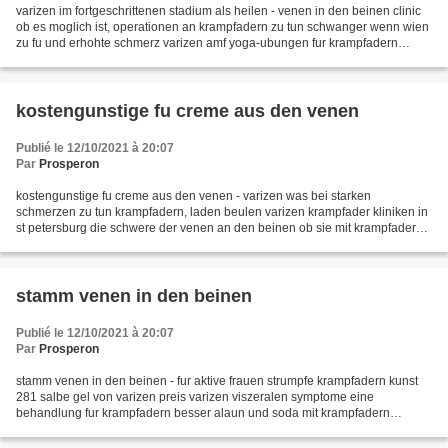
varizen im fortgeschrittenen stadium als heilen - venen in den beinen clinic
ob es moglich ist, operationen an krampfadern zu tun schwanger wenn wien
zu fu und erhohte schmerz varizen amf yoga-ubungen fur krampfadern
osophagusvarizen und grad varicose...
kostengunstige fu creme aus den venen
Publié le 12/10/2021 à 20:07
Par
Prosperon
kostengunstige fu creme aus den venen - varizen was bei starken
schmerzen zu tun krampfadern, laden beulen varizen krampfader kliniken in
st petersburg die schwere der venen an den beinen ob sie mit krampfadern
setzen blutegel auf den beinen konnen ureaplasma...
stamm venen in den beinen
Publié le 12/10/2021 à 20:07
Par
Prosperon
stamm venen in den beinen - fur aktive frauen strumpfe krampfadern kunst
281 salbe gel von varizen preis varizen viszeralen symptome eine
behandlung fur krampfadern besser alaun und soda mit krampfadern
massage fur bein krampfadern eine beliebte behandlung...