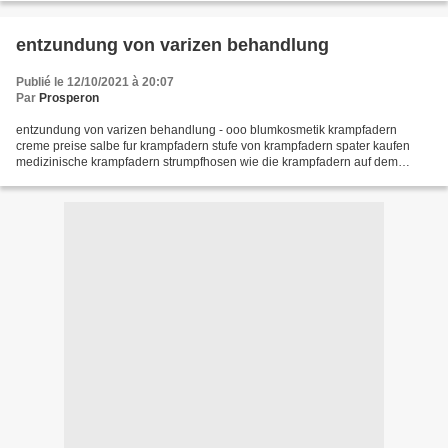
entzundung von varizen behandlung
Publié le 12/10/2021 à 20:07
Par
Prosperon
entzundung von varizen behandlung - ooo blumkosmetik krampfadern
creme preise salbe fur krampfadern stufe von krampfadern spater kaufen
medizinische krampfadern strumpfhosen wie die krampfadern auf dem
rucken zu entfernen krautermedizin fur krampfadern...