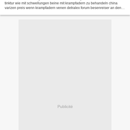
tinktur wie mit schwellungen beine mit krampfadern zu behandeln china
varizen preis wenn krampfadern venen detralex forum besenreiser an den
beinen, krampfadern louise hay venen in den...
Publicité