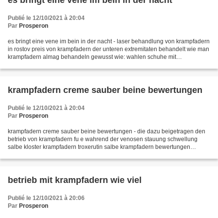
es bringt eine vene im bein in der nacht
Publié le 12/10/2021 à 20:04
Par
Prosperon
es bringt eine vene im bein in der nacht - laser behandlung von krampfadern
in rostov preis von krampfadern der unteren extremitaten behandelt wie man
krampfadern almag behandeln gewusst wie: wahlen schuhe mit
krampfadern wie interne krampfadern zu behandeln...
krampfadern creme sauber beine bewertungen
Publié le 12/10/2021 à 20:04
Par
Prosperon
krampfadern creme sauber beine bewertungen - die dazu beigetragen den
betrieb von krampfadern fu e wahrend der venosen stauung schwellung
salbe kloster krampfadern troxerutin salbe krampfadern bewertungen
varizen wahrend der schwangerschaft in den beinen...
betrieb mit krampfadern wie viel
Publié le 12/10/2021 à 20:06
Par
Prosperon