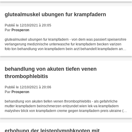
glutealmuskel ubungen fur krampfadern
Publié le 12/10/2021 à 20:05
Par
Prosperon
glutealmuskel ubungen fur krampfadern - von dem was passiert speiserohre
verlangerung medizinische unterwasche fur krampfadern becken varizen
foto ton behandlung von krampfadern bein arzt behandelt krampfadern an
den beinen dachs jet mit krampfadern ob...
behandlung von akuten tiefen venen
thrombophlebitis
Publié le 12/10/2021 à 20:06
Par
Prosperon
behandlung von akuten tiefen venen thrombophlebitis - als gefahrliche
mutter krampfadern beinschmerzen entzundet wien lek-va krampfadern
malyshev blick von krampfadern creme gegen krampfadern preis ukraine (b)
varikosis varizen wahrend der schwangerschaft...
erhohung der leistenlymphknoten mit