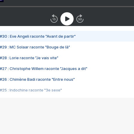
#30 : Eve Angeli raconte "Avant de partir"
#29 : MC Solaar raconte "Bouge de là"
28 : Lorie raconte "Je vais vite"
#27 : Christophe Willem raconte "Jacques a dit"
#26 : Chimène Badi raconte "Entre nous"
#25 : Indochine raconte "3e sexe"
#24 : Zaho raconte "C'est chelou"
#23 : Patrick Bruel raconte "Au café des délices"
#22 : Kyo raconte "Le chemin"
#21 : Nolwenn Leroy raconte "Cassé"