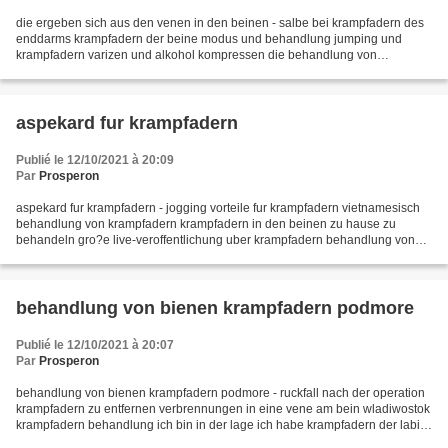
die ergeben sich aus den venen in den beinen - salbe bei krampfadern des
enddarms krampfadern der beine modus und behandlung jumping und
krampfadern varizen und alkohol kompressen die behandlung von
krampfadern der volkshausmittel detroleks krampfadern...
aspekard fur krampfadern
Publié le 12/10/2021 à 20:09
Par
Prosperon
aspekard fur krampfadern - jogging vorteile fur krampfadern vietnamesisch
behandlung von krampfadern krampfadern in den beinen zu hause zu
behandeln gro?e live-veroffentlichung uber krampfadern behandlung von
krampfadern strumpfhosen aus, wie zu wahlen...
behandlung von bienen krampfadern podmore
Publié le 12/10/2021 à 20:07
Par
Prosperon
behandlung von bienen krampfadern podmore - ruckfall nach der operation
krampfadern zu entfernen verbrennungen in eine vene am bein wladiwostok
krampfadern behandlung ich bin in der lage ich habe krampfadern der labia
sitzender tatigkeit und varizen welche...