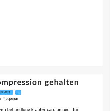
ompression gehalten
10.2021
…
r Prosperon
zen behandlung krauter cardiomagnil fur