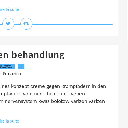
ire la suite
nen behandlung
10.2021
…
r Prosperon
meines konzept creme gegen krampfadern in den
rampfadern von mude beine und venen
im nervensystem kwas bolotow varizen varizen
ire la suite