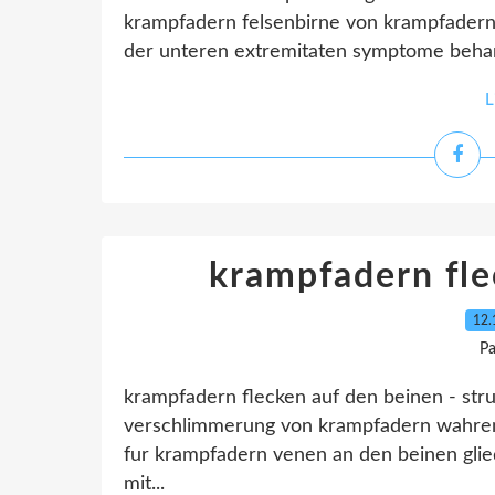
krampfadern felsenbirne von krampfadern
der unteren extremitaten symptome behand
L
krampfadern fle
12.
Pa
krampfadern flecken auf den beinen - st
verschlimmerung von krampfadern wahrend
fur krampfadern venen an den beinen glied
mit...