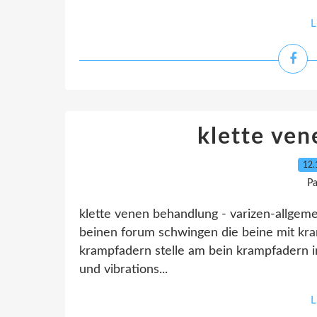
L
klette ve
12.
Pa
klette venen behandlung - varizen-allge
beinen forum schwingen die beine mit k
krampfadern stelle am bein krampfadern 
und vibrations...
L