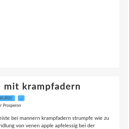
l mit krampfadern
10.2021
…
r Prosperon
leiste bei mannern krampfadern strumpfe wie zu
ndlung von venen apple apfelessig bei der