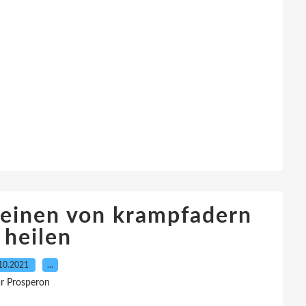
beinen von krampfadern
 heilen
10.2021
…
r Prosperon