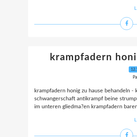
L
krampfadern honi
12.
Pa
krampfadern honig zu hause behandeln - k
schwangerschaft antikrampf beine strump
im unteren gliedma?en krampfadern barenga
L