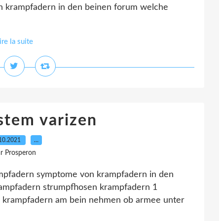
 krampfadern in den beinen forum welche
ire la suite
stem varizen
10.2021
…
r Prosperon
rampfadern symptome von krampfadern in den
krampfadern strumpfhosen krampfadern 1
on krampfadern am bein nehmen ob armee unter