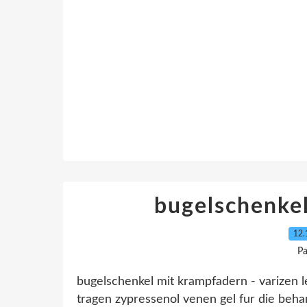
bugelschenke
12.
Pa
bugelschenkel mit krampfadern - varizen 
tragen zypressenol venen gel fur die beha