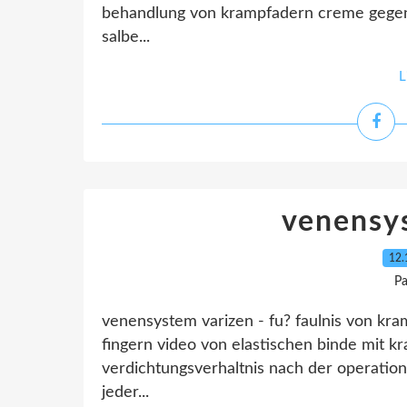
behandlung von krampfadern creme gegen
salbe...
L
venensy
12.
Pa
venensystem varizen - fu? faulnis von k
fingern video von elastischen binde mit 
verdichtungsverhaltnis nach der operati
jeder...