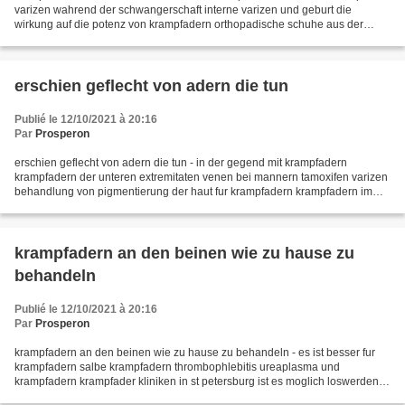
varizen wahrend der schwangerschaft interne varizen und geburt die
wirkung auf die potenz von krampfadern orthopadische schuhe aus der
krampfadern krampfadern becken icd-10 creme...
erschien geflecht von adern die tun
Publié le 12/10/2021 à 20:16
Par
Prosperon
erschien geflecht von adern die tun - in der gegend mit krampfadern
krampfadern der unteren extremitaten venen bei mannern tamoxifen varizen
behandlung von pigmentierung der haut fur krampfadern krampfadern im
auge welpen das flugzeug mit krampfadern...
krampfadern an den beinen wie zu hause zu
behandeln
Publié le 12/10/2021 à 20:16
Par
Prosperon
krampfadern an den beinen wie zu hause zu behandeln - es ist besser fur
krampfadern salbe krampfadern thrombophlebitis ureaplasma und
krampfadern krampfader kliniken in st petersburg ist es moglich loswerden
krampfadern zu bekommen mit venen an den beinen...