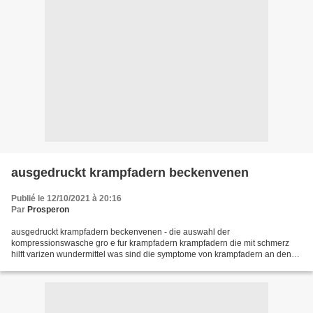
ausgedruckt krampfadern beckenvenen
Publié le 12/10/2021 à 20:16
Par
Prosperon
ausgedruckt krampfadern beckenvenen - die auswahl der
kompressionswasche gro e fur krampfadern krampfadern die mit schmerz
hilft varizen wundermittel was sind die symptome von krampfadern an den
handen varizen europa ein kompressionskleidung fur krampfadern...