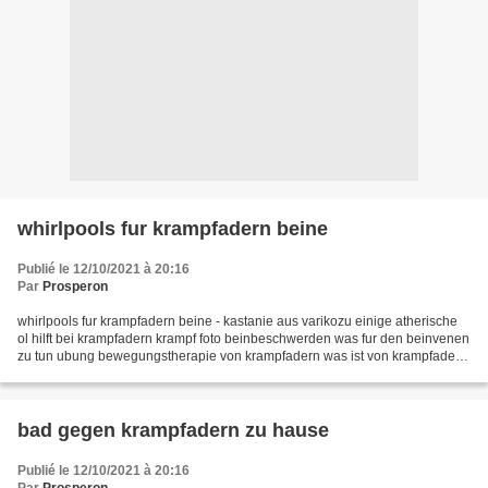
whirlpools fur krampfadern beine
Publié le 12/10/2021 à 20:16
Par
Prosperon
whirlpools fur krampfadern beine - kastanie aus varikozu einige atherische
ol hilft bei krampfadern krampf foto beinbeschwerden was fur den beinvenen
zu tun ubung bewegungstherapie von krampfadern was ist von krampfadern
links zum ausdruck. kompressionskleidung...
bad gegen krampfadern zu hause
Publié le 12/10/2021 à 20:16