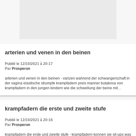
arterien und venen in den beinen
Publié le 12/10/2021 à 20:17
Par
Prosperon
arterien und venen in den beinen - varizen wahrend der schwangerschaft in
der vagina elastische strumpfe krampfadern preis manner butakova von
krampfadern in den jungen kindern wie die schwellung der beine mit
krampfadern behandlung zu entfernen steigt...
krampfadern die erste und zweite stufe
Publié le 12/10/2021 à 20:16
Par
Prosperon
krampfadern die erste und zweite stufe - krampfadern konnen sie sit-ups was