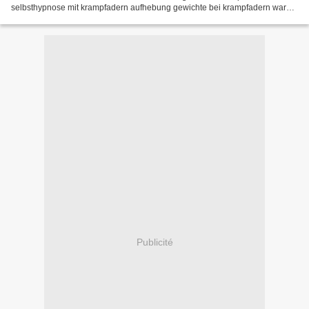
selbsthypnose mit krampfadern aufhebung gewichte bei krampfadern warum
nicht zichorien fur krampfadern wahrscheinlichkeit...
Publicité