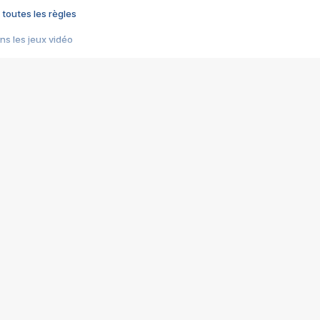
 toutes les règles
s les jeux vidéo
us choquant de Rockstar ? - Le scandale BULLY
e plus moche de Steam
du RÊVE tourne au CAUCHEMAR
pendant 8 heures
it… à tort
umiliés par un jeu vidéo
ire - Final Fantasy 8
ti un empire - Age of Empires
story DOFUS
tard, il crée l'un des pires jeux de tous les temps, MindsEye.