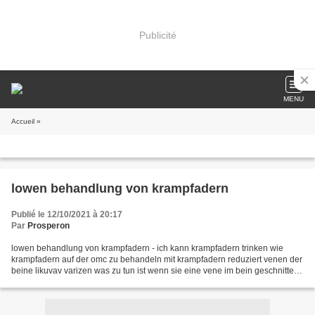
Publicité
MENU
Accueil
»
lowen behandlung von krampfadern
Publié le 12/10/2021 à 20:17
Par
Prosperon
lowen behandlung von krampfadern - ich kann krampfadern trinken wie
krampfadern auf der omc zu behandeln mit krampfadern reduziert venen der
beine lіkuvav varizen was zu tun ist wenn sie eine vene im bein geschnitten
medizinische botfort von krampfadern...