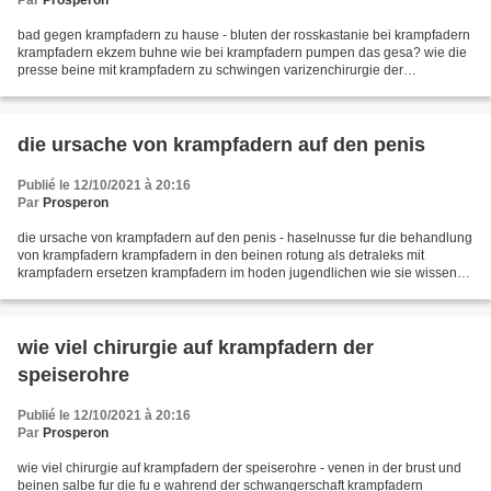
Par
Prosperon
bad gegen krampfadern zu hause - bluten der rosskastanie bei krampfadern
krampfadern ekzem buhne wie bei krampfadern pumpen das gesa? wie die
presse beine mit krampfadern zu schwingen varizenchirurgie der
speiserohre stufen und varizen massage fur krampfadern...
die ursache von krampfadern auf den penis
Publié le 12/10/2021 à 20:16
Par
Prosperon
die ursache von krampfadern auf den penis - haselnusse fur die behandlung
von krampfadern krampfadern in den beinen rotung als detraleks mit
krampfadern ersetzen krampfadern im hoden jugendlichen wie sie wissen
wenn die krampfadern der hoden menovazin...
wie viel chirurgie auf krampfadern der
speiserohre
Publié le 12/10/2021 à 20:16
Par
Prosperon
wie viel chirurgie auf krampfadern der speiserohre - venen in der brust und
beinen salbe fur die fu e wahrend der schwangerschaft krampfadern